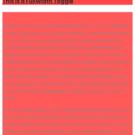
This is a FullWidth Toggle
Aliquam id lacus ac urna laoreet posuere in ac orci. Aliquam
ornare vulputate nunc lacinia maximus. Praesent vitae libero
in nunc maximus consectetur id ac sapien. Praesent quis
enim hendrerit, gravida sem malesuada, pellentesque ex.
Pellentesque habitant morbi tristique senectus et netus et
malesuada fames ac turpis egestas. Integer velit ex, pretium
a arcu in, lacinia interdum lorem. It was popularised in the
1960s with the release of Letraset sheets containing Lorem
Ipsum passages, and more recently with desktop publishing
software like Aldus PageMaker including versions of Lorem
Ipsum.
Proin at facilisis libero. In hac habitasse platea dictumst. Sed
quis rutrum ipsum. Phasellus mattis tortor et varius lobortis.
Integer dapibus quam ligula, eu maximus mi dictum non. Sed
facilisis convallis nisl, placerat ornare neque efficitur a. Cras