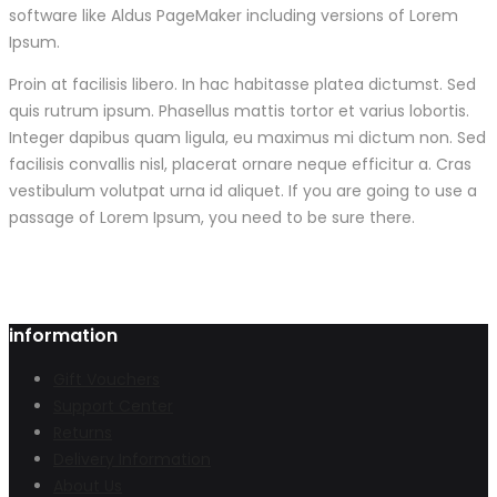
software like Aldus PageMaker including versions of Lorem
Ipsum.
Proin at facilisis libero. In hac habitasse platea dictumst. Sed
quis rutrum ipsum. Phasellus mattis tortor et varius lobortis.
Integer dapibus quam ligula, eu maximus mi dictum non. Sed
facilisis convallis nisl, placerat ornare neque efficitur a. Cras
vestibulum volutpat urna id aliquet. If you are going to use a
passage of Lorem Ipsum, you need to be sure there.
information
Gift Vouchers
Support Center
Returns
Delivery Information
About Us