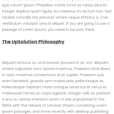
quis rutrum ipsum. Phasellus mattis tortor et varius lobortis.
Integer dapibus quam ligula, eu maximus mi dictum non. Sed
facilisis convallis nisl, placerat ornare neque efficitur a. Cras
vestibulum volutpat urna id aliquet. If you are going to use a
passage of Lorem Ipsum, you need to be sure there.
The UpSolution Philosophy
Aliquam id lacus ac urna laoreet posuere in ac orci. Aliquam
ornare vulputate nunc lacinia maximus. Praesent vitae libero
in nunc maximus consectetur id ac sapien. Praesent quis
enim hendrerit, gravida sem malesuada, pellentesque ex.
Pellentesque habitant morbi tristique senectus et netus et
malesuada fames ac turpis egestas. Integer velit ex, pretium
a arcu in, lacinia interdum lorem. It was popularised in the
1960s with the release of Letraset sheets containing Lorem
Ipsum passages, and more recently with desktop publishing