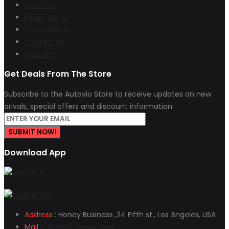
About Us
Order Status
Cancellation
Contact Us
Warranty
Get Deals From The Store
Subscribe to the Autovio Store to receive updates on new
arivals, special offers and discount information.
SUBMIT NOW!
Download App
Address :
Honey Business ,24 Fifth st., Los Angeles, USA
Mail :
info@example.com