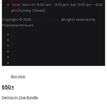
Time :
Mon-Fri: 9:00 am – 9:00 pm. Sat: 9:00 am – 6:00
pm(Sunday Closed)
Copyright © 2026
Autovio Layout4.
All rights reserved by
Themetechmount.
Buy now
650+
Demos in One Bundle