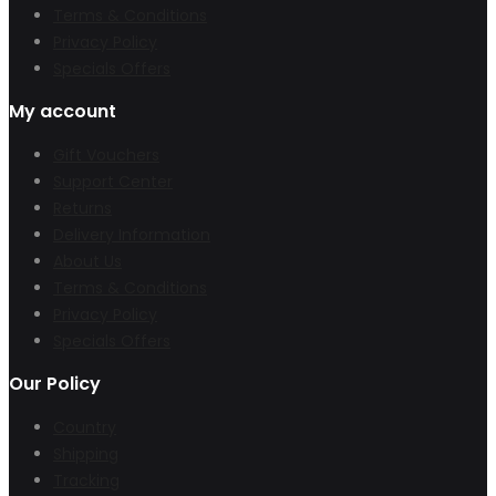
Terms & Conditions
Privacy Policy
Specials Offers
My account
Gift Vouchers
Support Center
Returns
Delivery Information
About Us
Terms & Conditions
Privacy Policy
Specials Offers
Our Policy
Country
Shipping
Tracking