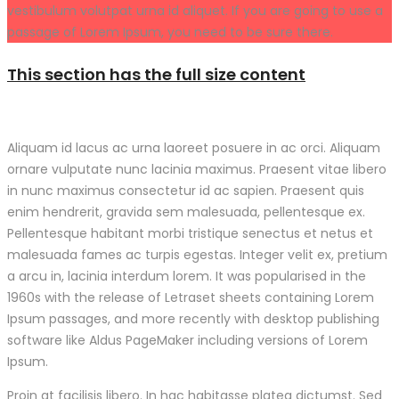
vestibulum volutpat urna id aliquet. If you are going to use a
passage of Lorem Ipsum, you need to be sure there.
This section has the full size content
Aliquam id lacus ac urna laoreet posuere in ac orci. Aliquam
ornare vulputate nunc lacinia maximus. Praesent vitae libero
in nunc maximus consectetur id ac sapien. Praesent quis
enim hendrerit, gravida sem malesuada, pellentesque ex.
Pellentesque habitant morbi tristique senectus et netus et
malesuada fames ac turpis egestas. Integer velit ex, pretium
a arcu in, lacinia interdum lorem. It was popularised in the
1960s with the release of Letraset sheets containing Lorem
Ipsum passages, and more recently with desktop publishing
software like Aldus PageMaker including versions of Lorem
Ipsum.
Proin at facilisis libero. In hac habitasse platea dictumst. Sed