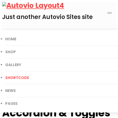
Just another Autovio Sites site
HOME
0
Cart
SHOP
GALLERY
Today’s Deal
SHORTCODE
Gift Certificates
User Login
NEWS
PAGES
Accordion & Toggles